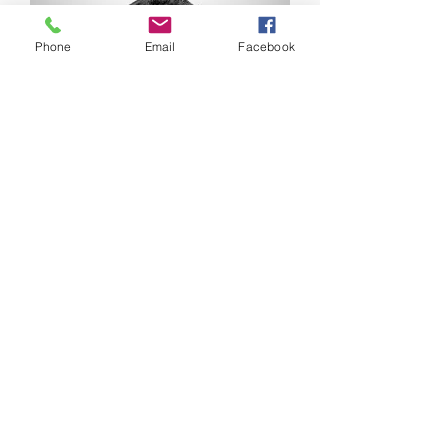
Phone
Email
Facebook
Christian Duvivier
Conseiller en Direction Financière et
Contrôle de Gestion
20+ années d'expérience.
Direction financière - Contrôle de
gestion - Direction des opérations
et gestion de la performance en
grandes et moyennes entreprises