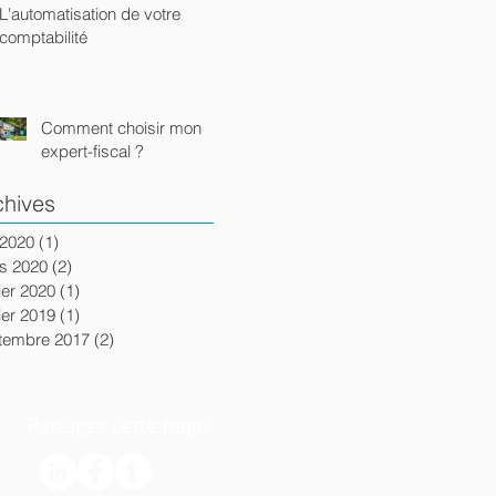
L'automatisation de votre
comptabilité
Comment choisir mon
expert-fiscal ?
chives
 2020
(1)
1 post
s 2020
(2)
2 posts
ier 2020
(1)
1 post
ier 2019
(1)
1 post
tembre 2017
(2)
2 posts
Partagez cette page