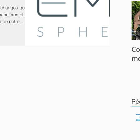
échanges que
nancières et la
 de notre...
Co
mo
Ré